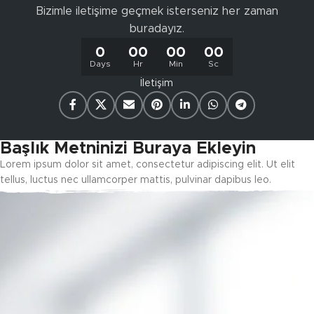
Bizimle iletişime geçmek isterseniz her zaman
buradayız.
0
00
00
00
Days
Hr
Min
Sc
İletişim
Başlık Metninizi Buraya Ekleyin
Lorem ipsum dolor sit amet, consectetur adipiscing elit. Ut elit
tellus, luctus nec ullamcorper mattis, pulvinar dapibus leo.